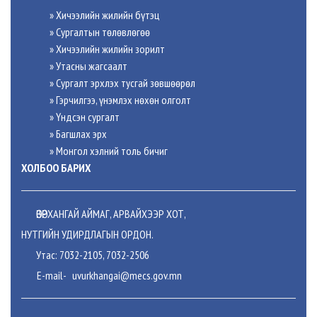
» Хичээлийн жилийн бүтэц
» Сургалтын төлөвлөгөө
» Хичээлийн жилийн зорилт
» Утасны жагсаалт
» Сургалт эрхлэх тусгай зөвшөөрөл
» Гэрчилгээ, үнэмлэх нөхөн олголт
» Үндсэн сургалт
» Багшлах эрх
»
Монгол хэлний толь бичиг
ХОЛБОО БАРИХ
ӨВӨРХАНГАЙ АЙМАГ, АРВАЙХЭЭР ХОТ,
НУТГИЙН УДИРДЛАГЫН ОРДОН.
Утас: 7032-2105, 7032-2506
E-mail-
uvurkhangai@mecs.gov.mn