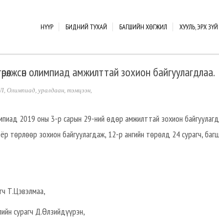
НҮҮР
БИДНИЙ ТУХАЙ
БАГШИЙН ХӨГЖИЛ
ХУУЛЬ, ЭРХ ЗҮЙ
өрөлжсөн олимпиад амжилттай зохион байгуулагдлаа.
Л
,
Олимпиад, уралдаан, тэмцээн
,
импиад 2019 оны 3-р сарын 29-ний өдөр амжилттай зохион байгуулаг
оёр төрлөөр зохион байгуулагдаж, 12-р ангийн төрөлд 24 сурагч, баг
гч Т.Цэвэлмаа,
лийн сурагч Д.Өлзийдүүрэн,