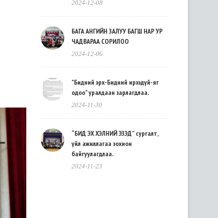
2024-12-08
БАГА АНГИЙН ЗАЛУУ БАГШ НАР УР
ЧАДВАРАА СОРИЛОО
2024-12-06
"Бидний эрх-Бидний ирээдүй-яг
одоо" уралдаан зарлагдлаа.
2024-11-30
“БИД ЭХ ХЭЛНИЙ ЭЗЭД” сургалт,
үйл ажиллагаа зохион
байгуулагдлаа.
2024-11-23