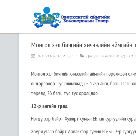
Монгол хэл бичгийн хичээлийн аймгийн т
2019-03-30 16:21:29
Цаг үеийн мэдээ
,
МЭДЭЭЛЭ
Монгол хэл бичгийн хичээлийн аймгийн төрөлжсөн ол
өндөрлөлөө. Тус олимпиад нь 12-р анги, багш гэсэн х
төрөлд 26 багш тус тус оролцлоо.
12-р ангийн төрөлд
Нэгдүгээр байрт Хужирт сумын ЕБ-ын сургуулийн сура
Хоёрдугаар байрт Арвайхээр сумын ЕБ-ын 2-р сургуу