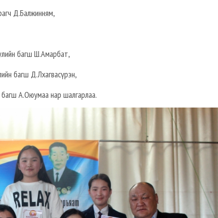
рагч Д.Балжинням,
улийн багш Ш.Амарбат,
ийн багш Д.Лхагвасүрэн,
 багш А.Оюумаа нар шалгарлаа.