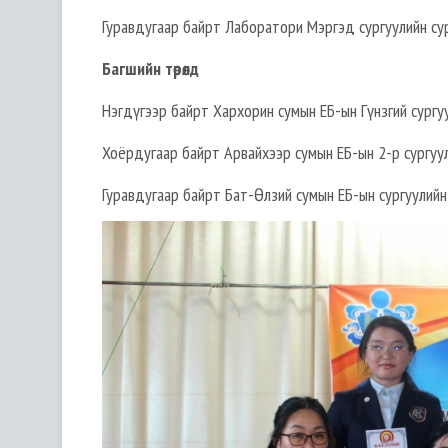
Гуравдугаар байрт Лаборатори Мэргэд сургуулийн су
Багшийн төрөлд
Нэгдүгээр байрт Хархорин сумын ЕБ-ын Гүнзгий сургу
Хоёрдугаар байрт Арвайхээр сумын ЕБ-ын 2-р сургуул
Гуравдугаар байрт Бат-Өлзий сумын ЕБ-ын сургуулийн