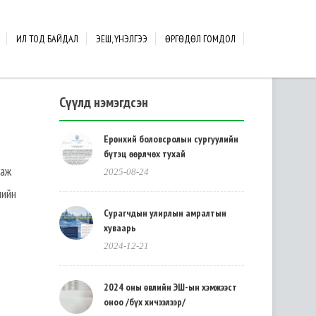
ИЛ ТОД БАЙДАЛ
ЭЕШ, ҮНЭЛГЭЭ
ӨРГӨДӨЛ ГОМДОЛ
Сүүлд нэмэгдсэн
Ерөнхий боловсролын сургуулийн
бүтэц өөрлчөх тухай
даж
2025-08-24
шийн
Сурагчдын улирлын амралтын
хуваарь
2024-12-21
2024 оны өвлийн ЭШ-ын хэмжээст
оноо /бүх хичээлээр/