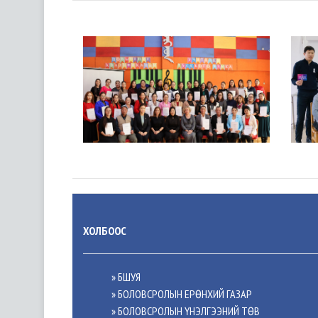
ХОЛБООС
» БШУЯ
» БОЛОВСРОЛЫН ЕРӨНХИЙ ГАЗАР
» БОЛОВСРОЛЫН ҮНЭЛГЭЭНИЙ ТӨВ