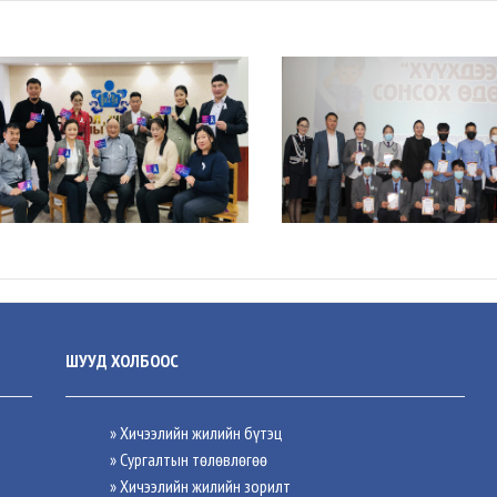
ШУУД ХОЛБООС
» Хичээлийн жилийн бүтэц
» Сургалтын төлөвлөгөө
» Хичээлийн жилийн зорилт