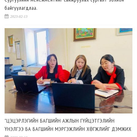
байгуулагдлаа.
2023-02-13
"ЦЭЦЭРЛЭГИЙН БАГШИЙН АЖЛЫН ГҮЙЦЭТГЭЛИЙН
ҮНЭЛГЭЭ БА БАГШИЙН МЭРГЭЖЛИЙН ХӨГЖЛИЙГ ДЭМЖИХ