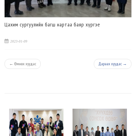
Цахим сургуулийн багш нартаа баяр хүргэе
2023-01-09
←
Өмнөх хуудас
Дараах хуудас
→