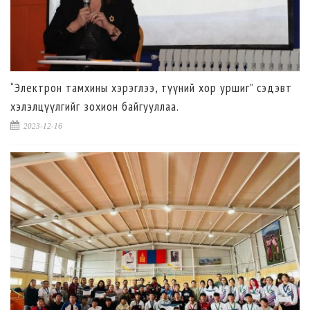
“Электрон тамхины хэрэглээ, түүний хор уршиг” сэдэвт
хэлэлцүүлгийг зохион байгууллаа.
2023-12-16