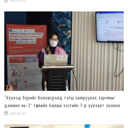
ЗӨВЛӨМЖ" цахим сургалт зохион байгуулагдлаа.
2023-02-13
“Хүүхэд бүрийг боловсролд тэгш хамруулах зарчмыг
дэмжих нь-2” төслийн Ажлын хэсгийн 7-р уулзалт зохион
байгуулагдлаа.
2023-02-13