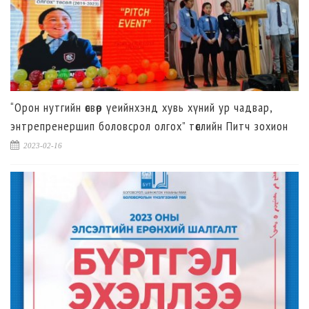
“Орон нутгийн өсвөр үеийнхэнд хувь хүний ур чадвар,
энтрепренершип боловсрол олгох” төслийн Питч зохион
байгуулагдлаа.
2023-02-16