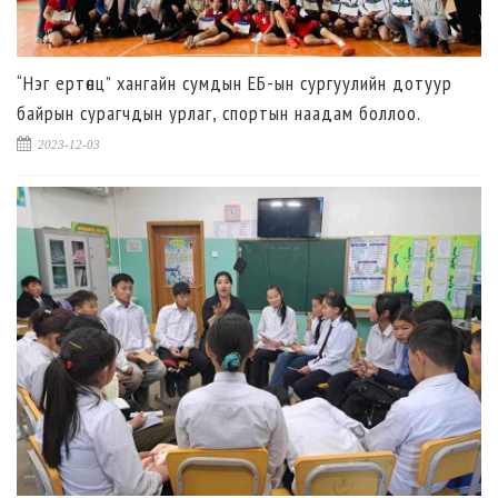
“Нэг ертөнц” хангайн сумдын ЕБ-ын сургуулийн дотуур
байрын сурагчдын урлаг, спортын наадам боллоо.
2023-12-03