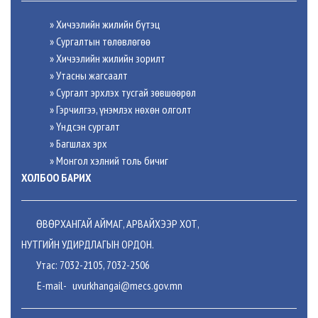
» Хичээлийн жилийн бүтэц
» Сургалтын төлөвлөгөө
» Хичээлийн жилийн зорилт
» Утасны жагсаалт
» Сургалт эрхлэх тусгай зөвшөөрөл
» Гэрчилгээ, үнэмлэх нөхөн олголт
» Үндсэн сургалт
» Багшлах эрх
»
Монгол хэлний толь бичиг
ХОЛБОО БАРИХ
ӨВӨРХАНГАЙ АЙМАГ, АРВАЙХЭЭР ХОТ,
НУТГИЙН УДИРДЛАГЫН ОРДОН.
Утас: 7032-2105, 7032-2506
E-mail-
uvurkhangai@mecs.gov.mn