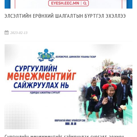
ЭЛСЭЛТИЙН ЕРӨНХИЙ ШАЛГАЛТЫН БҮРТГЭЛ ЭХЭЛЛЭЭ
2023-02-13
Сургуулийн менежментийг сайжруулах сургалт зохион