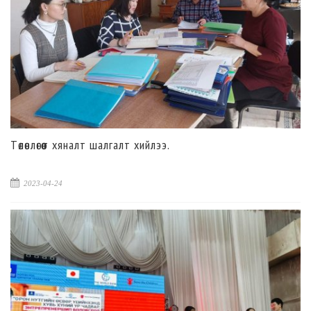
Төлөвлөгөөт хяналт шалгалт хийлээ.
2023-04-24