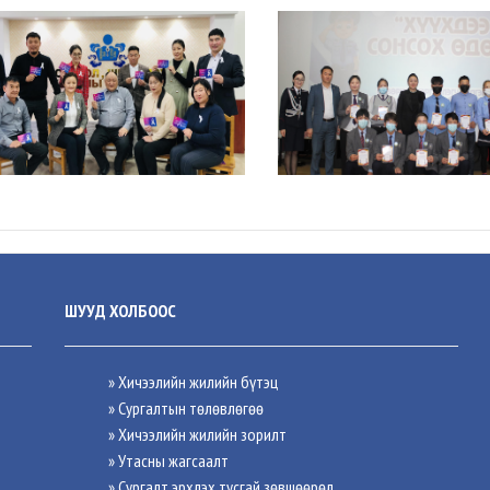
ШУУД ХОЛБООС
» Хичээлийн жилийн бүтэц
» Сургалтын төлөвлөгөө
» Хичээлийн жилийн зорилт
» Утасны жагсаалт
» Сургалт эрхлэх тусгай зөвшөөрөл