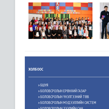
ХОЛБООС
» БШУЯ
» БОЛОВСРОЛЫН ЕРӨНХИЙ ГАЗАР
» БОЛОВСРОЛЫН ҮНЭЛГЭЭНИЙ ТӨВ
» БОЛОВСРОЛЫН МЭДЭЭЛЛИЙН СИСТЕМ
» БОЛОВСРОЛЫН ЗЭЭЛИЙН САН