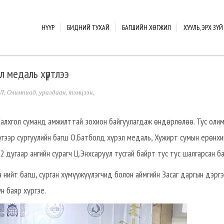
НҮҮР
БИДНИЙ ТУХАЙ
БАГШИЙН ХӨГЖИЛ
ХУУЛЬ, ЭРХ ЗҮЙ
л медаль хүртлээ
Л
,
Олимпиад, уралдаан, тэмцээн
,
Халхгол суманд амжилттай зохион байгуулагдаж өндөрлөлөө. Тус оли
гээр сургуулийн багш О.Батболд хүрэл медаль, Хужирт сумын ерөнхи
2 дугаар ангийн сурагч Ц.Энхсаруул тусгай байрт тус тус шалгарсан ба
 нийт багш, сурган хүмүүжүүлэгчид болон аймгийн Засаг даргын дэрг
н баяр хүргэе.