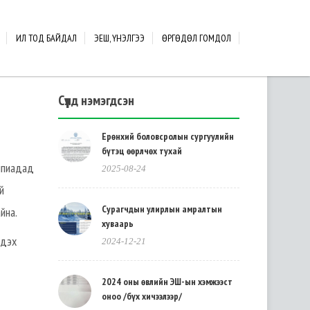
ИЛ ТОД БАЙДАЛ
ЭЕШ, ҮНЭЛГЭЭ
ӨРГӨДӨЛ ГОМДОЛ
Сүүлд нэмэгдсэн
Ерөнхий боловсролын сургуулийн
бүтэц өөрлчөх тухай
мпиадад
2025-08-24
й
Сурагчдын улирлын амралтын
йна.
хуваарь
эдэх
2024-12-21
2024 оны өвлийн ЭШ-ын хэмжээст
оноо /бүх хичээлээр/