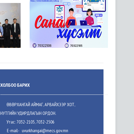
ХОЛБОО БАРИХ
ӨВӨРХАНГАЙ АЙМАГ, АРВАЙХЭЭР ХОТ,
НУТГИЙН УДИРДЛАГЫН ОРДОН.
Утас: 7032-2105, 7032-2506
E-mail-
uvurkhangai@mecs.gov.mn