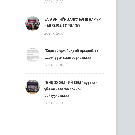
2024-12-08
БАГА АНГИЙН ЗАЛУУ БАГШ НАР УР
ЧАДВАРАА СОРИЛОО
2024-12-06
"Бидний эрх-Бидний ирээдүй-яг
одоо" уралдаан зарлагдлаа.
2024-11-30
“БИД ЭХ ХЭЛНИЙ ЭЗЭД” сургалт,
үйл ажиллагаа зохион
байгуулагдлаа.
2024-11-23