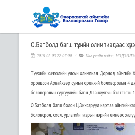
О.Батболд багш түүхийн олимпиадаас хүрэ
2019-05-03 22:07:00
Цаг үеийн мэдээ
,
МЭДЭЭЛЭ
Түүхийн хичээлийн улсын олимпиад Дорнод аймгийн 
оролцсон Арвайхээр сумын ерөнхий боловсролын 4 дү
боловсролын сургуулийн багш Д.Ганхуягын бэлтгэсэн 1
О.Батболд багш болон Ц.Энхсаруул нартаа аймгийнхаа
Боловсрол, соел, урлагийн газрын нэрийн өмнөөс халуу