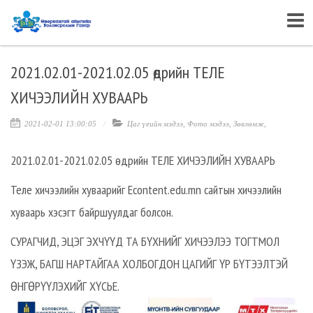
2021.02.01-2021.02.05 өдрийн ТЕЛЕ
ХИЧЭЭЛИЙН ХУВААРЬ
2021-02-01 13:00:05
Цаг үеийн мэдээ
,
Фото мэдээ
,
Зөвлөмж
,
2021.02.01-2021.02.05 өдрийн ТЕЛЕ ХИЧЭЭЛИЙН ХУВААРЬ
Теле хичээлийн хуваарийг Econtent.edu.mn сайтын хичээлийн
хуваарь хэсэгт байршуулдаг болсон.
СУРАГЧИД, ЭЦЭГ ЭХЧҮҮД ТА БҮХНИЙГ ХИЧЭЭЛЭЭ ТОГТМОЛ
ҮЗЭЖ, БАГШ НАРТАЙГАА ХОЛБОГДОН ЦАГИЙГ ҮР БҮТЭЭЛТЭЙ
ӨНГӨРҮҮЛЭХИЙГ ХҮСЬЕ.