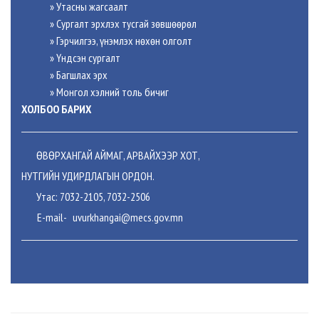
» Утасны жагсаалт
» Сургалт эрхлэх тусгай зөвшөөрөл
» Гэрчилгээ, үнэмлэх нөхөн олголт
» Үндсэн сургалт
» Багшлах эрх
»
Монгол хэлний толь бичиг
ХОЛБОО БАРИХ
ӨВӨРХАНГАЙ АЙМАГ, АРВАЙХЭЭР ХОТ,
НУТГИЙН УДИРДЛАГЫН ОРДОН.
Утас: 7032-2105, 7032-2506
E-mail-
uvurkhangai@mecs.gov.mn