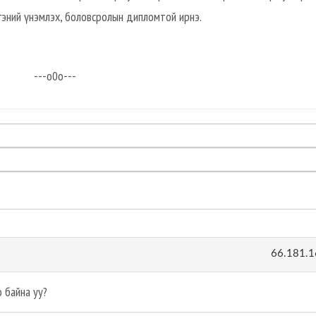
гэний үнэмлэх, боловсролын дипломтой ирнэ.
---о0о---
66.181.1
 байна уу?