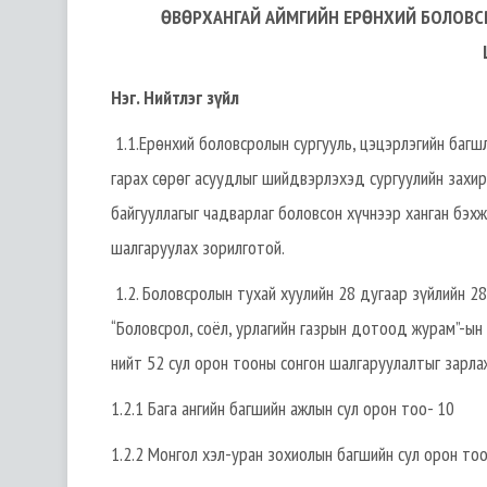
ӨВӨРХАНГАЙ АЙМГИЙН ЕРӨНХИЙ БОЛОВС
Нэг. Нийтлэг зүйл
1.1.Ерөнхий боловсролын сургууль, цэцэрлэгийн багш
гарах сөрөг асуудлыг шийдвэрлэхэд сургуулийн захир
байгууллагыг чадварлаг боловсон хүчнээр ханган бэхж
шалгаруулах зорилготой.
1.2. Боловсролын тухай хуулийн 28 дугаар зүйлийн 28
“Боловсрол, соёл, урлагийн газрын дотоод журам”-ын
нийт 52 сул орон тооны сонгон шалгаруулалтыг зарла
1.2.1 Бага ангийн багшийн ажлын сул орон тоо- 10
1.2.2 Монгол хэл-уран зохиолын багшийн сул орон то