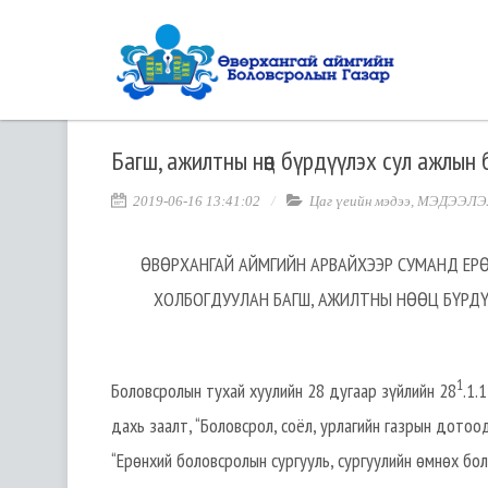
Багш, ажилтны нөөц бүрдүүлэх сул ажлын
2019-06-16 13:41:02
Цаг үеийн мэдээ
,
МЭДЭЭЛЭ
ӨВӨРХАНГАЙ АЙМГИЙН АРВАЙХЭЭР СУМАНД ЕРӨ
ХОЛБОГДУУЛАН БАГШ, АЖИЛТНЫ НӨӨЦ БҮРДҮ
1
Боловсролын тухай хуулийн 28 дугаар зүйлийн 28
.1.1
дахь заалт, “Боловсрол, соёл, урлагийн газрын дотоо
“Ерөнхий боловсролын сургууль, сургуулийн өмнөх бол