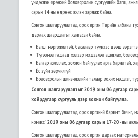
үндэслэн ерөнхий боловсролын сургуулийн багш, ажи
сарын 14-ны өдрөөс эхлэн зарлаж байна.
Сонгон шалгаруулалтад орох иргэн Төрийн албаны тух
дараах шаардлагыг хангасан байна.
Багш мэргэжилтэй, бакалавр түүнээс дээш зэрэгтэ
Түгээмэл гадаад хэлээр мэдээлэл ашиглах, болов
Багаар ажиллах, зохион байгуулах арга барилтай, 
Ёс зүйн зөрчилгүй
Боловсролын шинэчлэлийн талаар зохих мэдлэг, ту
Сонгон шалгаруулалтыг 2019 оны 06 дугаар сары
хоёрдугаар сургууль дээр зохион байгуулна.
Сонгон шалгаруулалтад орох иргэний баримт бичиг, м
комисс”
2019 оны 06 дугаар сарын 17-20 -ны
ажлы
Сонгон шалгаруулалтад орох иргэн дараах материалы