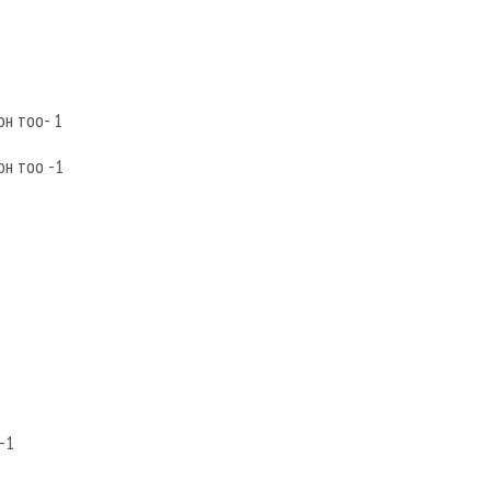
он тоо- 1
он тоо -1
-1