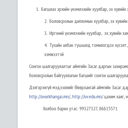
1. Багшлах эрхийн үнэмлэхийн хуулбар, эх хувийн 
2. Боловсролын дипломын хуулбар, эх хувийн
3. Иргэний үнэмлэхийн хуулбар, эх хувийн ха
4. Тухайн албан тушаалд томилогдох хүсэлт,
хэмжээтэй
Сонгон шалгаруулалтыг аймгийн Засаг даргын захирам
боловсролын байгууллагын багшийг сонгон шалгаруула
Дэлгэрэнгүй мэдээллийг Өвөрхангай аймгийн Засаг дар
http://uvurkhangai.mn/
,
http://uv.edu.mn/
цахим хаяг, 
Холбоо барих утас: 99327327, 86615571