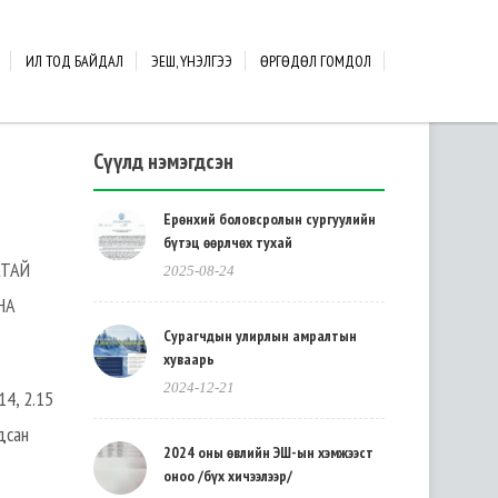
ИЛ ТОД БАЙДАЛ
ЭЕШ, ҮНЭЛГЭЭ
ӨРГӨДӨЛ ГОМДОЛ
Сүүлд нэмэгдсэн
Ерөнхий боловсролын сургуулийн
бүтэц өөрлчөх тухай
АТАЙ
2025-08-24
НА
Сурагчдын улирлын амралтын
хуваарь
2024-12-21
14, 2.15
дсан
2024 оны өвлийн ЭШ-ын хэмжээст
оноо /бүх хичээлээр/