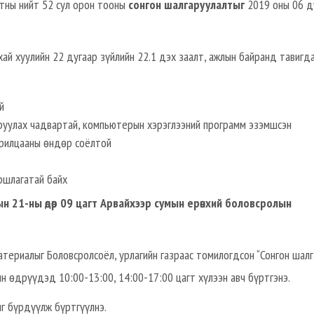
лтны нийт 52 сул орон тооны
сонгон шалгаруулалтыг
2019 оны 06 д
ай хуулийн 22 дугаар зүйлийн 22.1 дэх заалт, ажлын байранд тавигд
й
сруулах чадвартай, компьютерын хэрэглээний программ эзэмшсэн
харилцааны өндөр соёлтой
ршлагатай байх
н 21-ны өдөр 09 цагт Арвайхээр сумын ерөнхий боловсролын
атериалыг Боловсролсоёл, урлагийн газраас томилогдсон “Сонгон шал
н өдрүүдэд 10:00-13:00, 14:00-17:00 цагт хүлээн авч бүртгэнэ.
г бүрдүүлж бүртгүүлнэ.