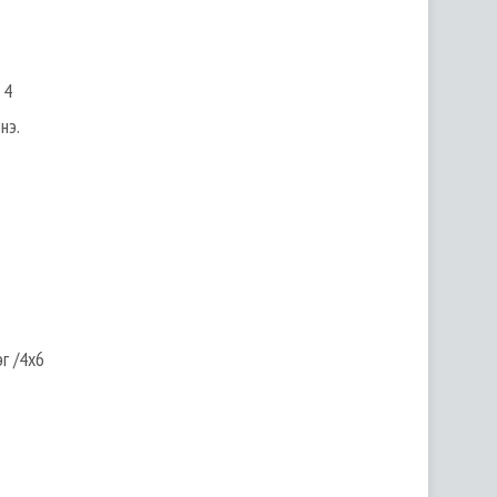
 4
нэ.
г /4х6