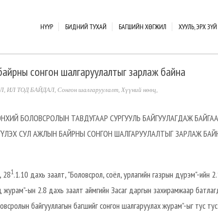
НҮҮР
БИДНИЙ ТУХАЙ
БАГШИЙН ХӨГЖИЛ
ХУУЛЬ, ЭРХ ЗҮЙ
 байрны сонгон шалгаруулалтыг зарлаж байна
Л
,
ИЛ ТОД БАЙДАЛ
,
Сонгон шалгаруулалт
,
Хүүний нөөц
,
НХИЙ БОЛОВСРОЛЫН ТАВДУГААР СУРГУУЛЬ БАЙГУУЛАГДАЖ БАЙГА
ҮЛЭХ СУЛ АЖЛЫН БАЙРНЫ СОНГОН ШАЛГАРУУЛАЛТЫГ ЗАРЛАЖ БАЙ
1
, 28
.1.10 дахь заалт, "Боловсрол, соёл, урлагийн газрын дүрэм"-ийн 2.
д журам”-ын 2.8 дахь заалт аймгийн Засаг даргын захирамжаар батлаг
овсролын байгууллагын багшийг сонгон шалгаруулах журам”-ыг тус тус