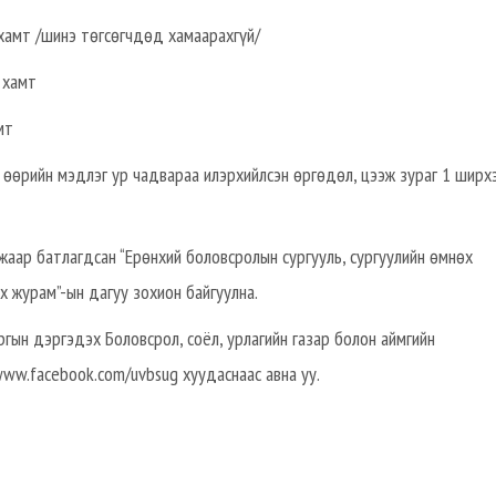
хамт /шинэ төгсөгчдөд хамаарахгүй/
 хамт
мт
 өөрийн мэдлэг ур чадвараа илэрхийлсэн өргөдөл, цээж зураг 1 ширх
жаар батлагдсан “Ерөнхий боловсролын сургууль, сургуулийн өмнөх
х журам”-ын дагуу зохион байгуулна.
гын дэргэдэх Боловсрол, соёл, урлагийн газар болон аймгийн
www.facebook.com/uvbsug хуудаснаас авна уу.