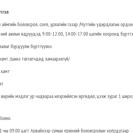
тгэл
 аймгийн Боловсрол, соёл, урлагийн газар /Нутгийн удирдлагын ордон
-ний ажлын өдрүүдэд 9:00-12:00, 14:00-17:00 цагийн хооронд бүртгэ
иалыг бүрдүүлж бүртгүүлнэ.
хамт /шинэ төгсөгчдөд хамаарахгүй/
 хамт
мт
 өөрийн мэдлэг ур чадвараа илэрхийлсэн өргөдөл, цээж зураг 1 ширхэ
болно.
21-ны 09.00 цагт Арвайхээр сумын ерөнхий боловсролын хоёрдугаар