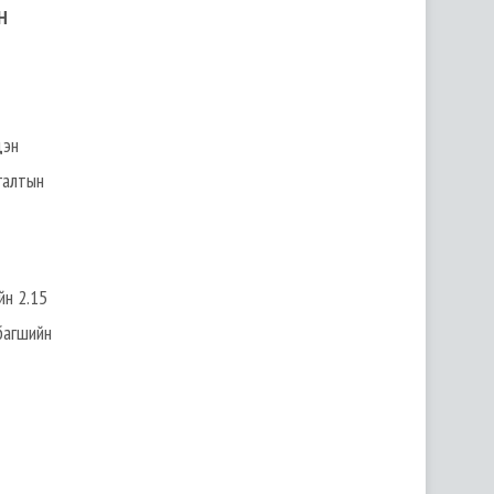
Н
дэн
галтын
йн 2.15
багшийн