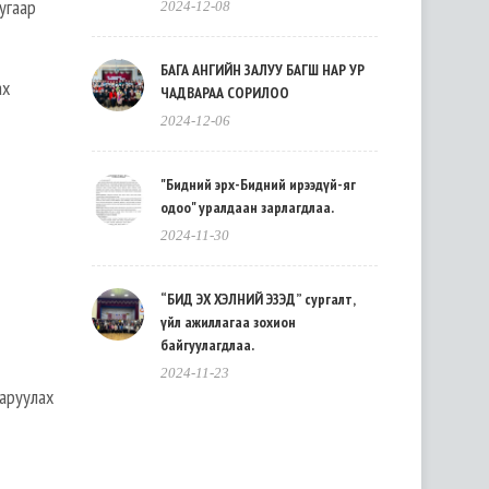
угаар
2024-12-08
БАГА АНГИЙН ЗАЛУУ БАГШ НАР УР
ах
ЧАДВАРАА СОРИЛОО
2024-12-06
"Бидний эрх-Бидний ирээдүй-яг
одоо" уралдаан зарлагдлаа.
2024-11-30
“БИД ЭХ ХЭЛНИЙ ЭЗЭД” сургалт,
үйл ажиллагаа зохион
байгуулагдлаа.
2024-11-23
гаруулах