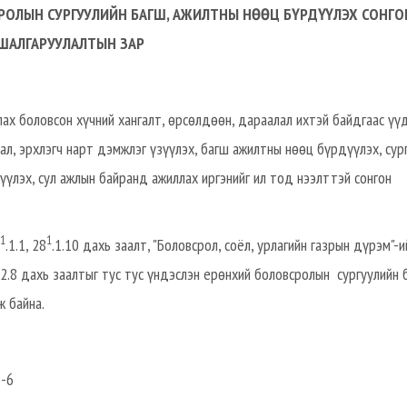
РОЛЫН СУРГУУЛИЙН БАГШ, АЖИЛТНЫ НӨӨЦ БҮРДҮҮЛЭХ СОНГО
ШАЛГАРУУЛАЛТЫН ЗАР
лах боловсон хүчний хангалт, өрсөлдөөн, дараалал ихтэй байдгаас үү
ал, эрхлэгч нарт дэмжлэг үзүүлэх, багш ажилтны нөөц бүрдүүлэх, сур
үүлэх, сул ажлын байранд ажиллах иргэнийг ил тод нээлттэй сонгон
1
1
.1.1, 28
.1.10 дахь заалт, "Боловсрол, соёл, урлагийн газрын дүрэм"-и
 2.8 дахь заалтыг тус тус үндэслэн ерөнхий боловсролын сургуулийн 
ж байна.
о-6